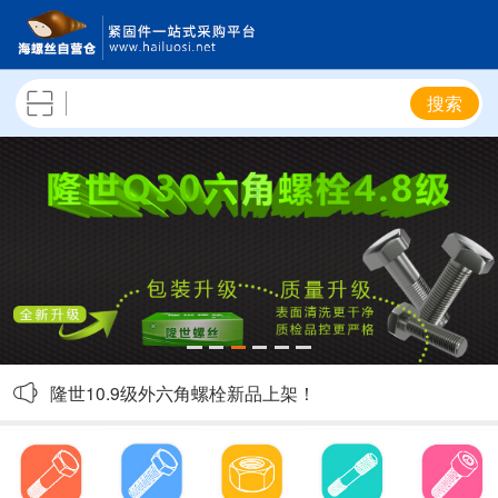
搜索
隆世4.8级六角螺栓陆续补货，敬请关注！
隆世品牌吊顶一体钉、吊顶枪新品上架！
隆世10.9级外六角螺栓新品上架！
隆世8级热镀锌GB6170六角螺母上架！