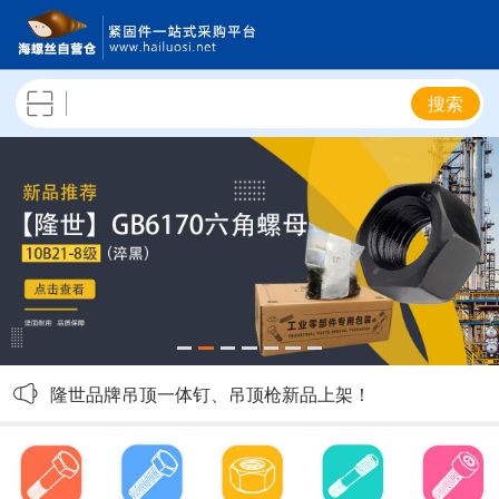
搜索
隆世4.8级六角螺栓陆续补货，敬请关注！
隆世品牌吊顶一体钉、吊顶枪新品上架！
隆世10.9级外六角螺栓新品上架！
隆世8级热镀锌GB6170六角螺母上架！