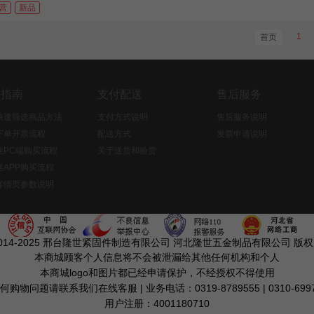
营
新品
1
首页
物指南
支付配送
售后服务
P快速筛选商品方法
支付方式说明
售后服务说明
下单开票流程
配送方式
发票申请说明
丝PC端购买流程
关于送货和验货
丝APP购买流程
详情页参数说明
2014-2025 邢台隆世紧固件制造有限公司 河北隆世五金制品有限公司 版
本商城顾客个人信息将不会被泄漏给其他任何机构和个人
本商城logo和图片都已经申请保护，不经授权不得使用
何购物问题请联系我们在线客服 | 业务电话：0319-8789555 | 0310-6997
用户注册：4001180710