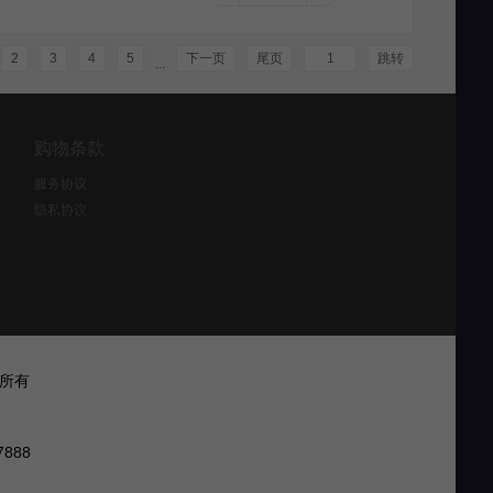
2
3
4
5
下一页
尾页
跳转
...
购物条款
服务协议
隐私协议
权所有
888