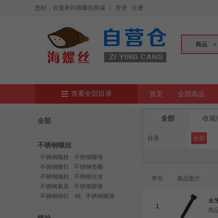
您好，欢迎来到海螺丝商城
登录
注册
商品
查看全部目录
首页
全部商品
全部
收藏
全部
目录
全部
不锈钢螺丝
不锈钢螺栓
不锈钢螺母
不锈钢螺钉
不锈钢垫圈
不锈钢螺柱
不锈钢自攻
序号
商品图片
不锈钢索具
不锈钢膨胀
不锈钢铆钉、销
不锈钢喉箍
1
商品