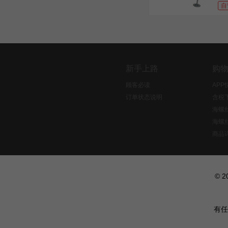
自
新手上路
购
顾客必读
AP
订单状态说明
含税
海螺
海螺
商品
© 
有任