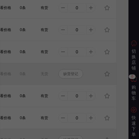
看价格
0条
有货
看价格
0条
有货
切
看价格
0条
有货
换
店
铺
看价格
0条
无货
缺货登记
0
购
物
看价格
0条
有货
车
快
看价格
0条
有货
速
下
单