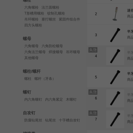
螺栓
六角螺栓
法兰面螺栓
迷
T形槽用螺栓
铰制孔螺栓
2
商品
吊环螺栓
塞打螺丝
紧固件组合件
四方头螺栓
3
商品
螺母
六角螺母
六角防松螺母
六角法兰螺母
焊接螺母
吊环螺母
4
其他螺母
商品
螺柱/螺杆
5
螺柱
螺杆（牙条）
商品
螺钉
6
内六角螺钉
内六角紧定
木螺钉
商品
自攻钉
7
防腐钻尾丝
钻尾丝
十字槽自攻钉
商品