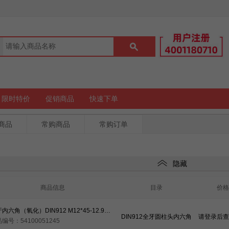
限时特价
促销商品
快速下单
商品
常购商品
常购订单
隐藏
商品信息
目录
价格
全牙内六角（氧化）DIN912 M12*45-12.9级（40cr）（元亨）
DIN912全牙圆柱头内六角
请登录后查
编号：54100051245