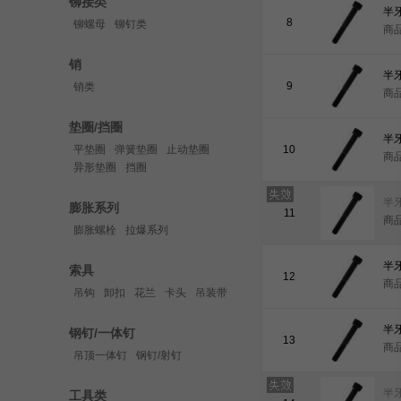
铆接类
8
铆螺母
铆钉类
商品
销
9
销类
商品
垫圈/挡圈
平垫圈
弹簧垫圈
止动垫圈
10
商品
异形垫圈
挡圈
膨胀系列
11
商品
膨胀螺栓
拉爆系列
索具
12
商品
吊钩
卸扣
花兰
卡头
吊装带
钢钉/一体钉
13
商品
吊顶一体钉
钢钉/射钉
工具类