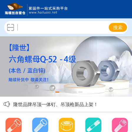
搜索
隆世4.8级六角螺栓陆续补货，敬请关注！
隆世品牌吊顶一体钉、吊顶枪新品上架！
隆世10.9级外六角螺栓新品上架！
隆世8级热镀锌GB6170六角螺母上架！