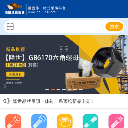
搜索
隆世4.8级六角螺栓陆续补货，敬请关注！
隆世品牌吊顶一体钉、吊顶枪新品上架！
隆世10.9级外六角螺栓新品上架！
隆世8级热镀锌GB6170六角螺母上架！